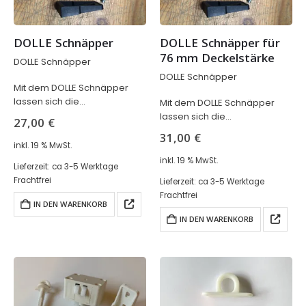
DOLLE Schnäpper
DOLLE Schnäpper für 
76 mm Deckelstärke
DOLLE Schnäpper
DOLLE Schnäpper
Mit dem DOLLE Schnäpper
lassen sich die
Mit dem DOLLE Schnäpper
Schnappverschlüsse der
lassen sich die
27,00
€
DOLLE Bodentreppen, auch
Schnappverschlüsse der
31,00
€
genannt Dachbodentreppen,
DOLLE Bodentreppen, auch
inkl. 19 % MwSt.
ersetzen.
genannt Dachbodentreppen,
inkl. 19 % MwSt.
Lieferzeit:
ca 3-5 Werktage
ersetzen.
Frachtfrei
Lieferzeit:
ca 3-5 Werktage
Frachtfrei
IN DEN WARENKORB
IN DEN WARENKORB