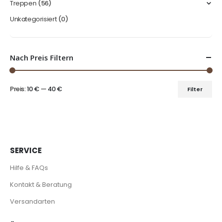
Treppen
(56)
Unkategorisiert
(0)
Nach Preis Filtern
Preis:
10 €
—
40 €
Filter
Min.
Max.
Preis
Preis
SERVICE
Hilfe & FAQs
Kontakt & Beratung
Versandarten