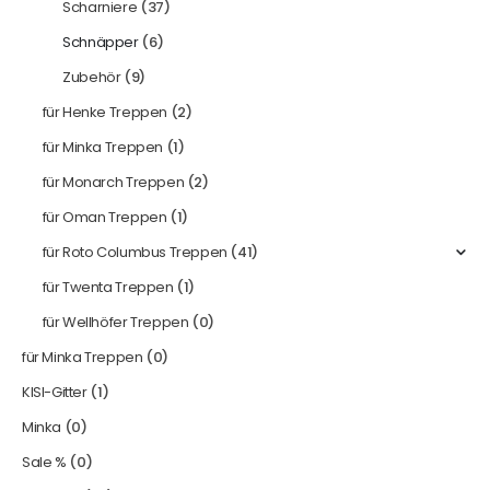
Scharniere
(37)
Schnäpper
(6)
Zubehör
(9)
für Henke Treppen
(2)
für Minka Treppen
(1)
für Monarch Treppen
(2)
für Oman Treppen
(1)
für Roto Columbus Treppen
(41)
für Twenta Treppen
(1)
für Wellhöfer Treppen
(0)
für Minka Treppen
(0)
KISI-Gitter
(1)
Minka
(0)
Sale %
(0)