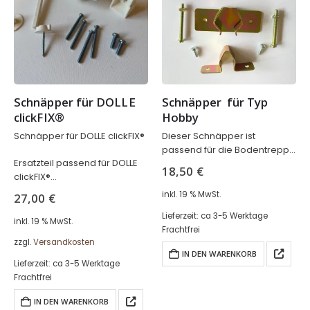
Schnäpper für DOLLE 
Schnäpper  für Typ 
clickFIX®
Hobby
Schnäpper für DOLLE clickFIX®
Dieser Schnäpper ist
passend für die Bodentreppe
Ersatzteil passend für DOLLE
DOLLE Hobby.
18,50
€
clickFIX®
für eine Deckelstärke von 76
inkl. 19 % MwSt.
27,00
€
mm
Lieferzeit:
ca 3-5 Werktage
inkl. 19 % MwSt.
Frachtfrei
zzgl.
Versandkosten
IN DEN WARENKORB
Lieferzeit:
ca 3-5 Werktage
Frachtfrei
IN DEN WARENKORB